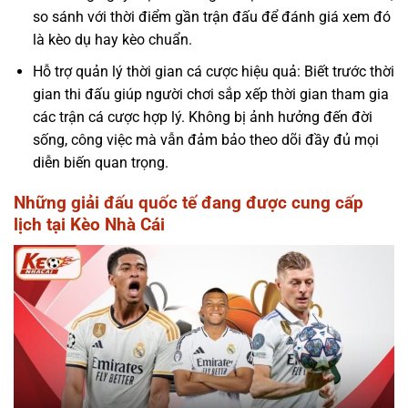
so sánh với thời điểm gần trận đấu để đánh giá xem đó
là kèo dụ hay kèo chuẩn.
Hỗ trợ quản lý thời gian cá cược hiệu quả: Biết trước thời
gian thi đấu giúp người chơi sắp xếp thời gian tham gia
các trận cá cược hợp lý. Không bị ảnh hưởng đến đời
sống, công việc mà vẫn đảm bảo theo dõi đầy đủ mọi
diễn biến quan trọng.
Những giải đấu quốc tế đang được cung cấp
lịch tại Kèo Nhà Cái