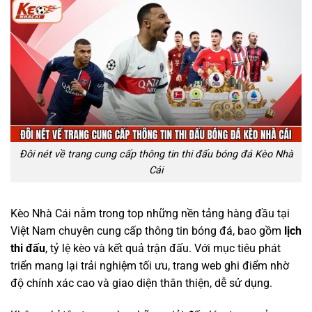
Đôi nét về trang cung cấp thông tin thi đấu bóng đá Kèo Nhà
Cái
Kèo Nhà Cái nằm trong top những nền tảng hàng đầu tại
Việt Nam chuyên cung cấp thông tin bóng đá, bao gồm
lịch
thi đấu
, tỷ lệ kèo và kết quả trận đấu. Với mục tiêu phát
triển mang lại trải nghiệm tối ưu, trang web ghi điểm nhờ
độ chính xác cao và giao diện thân thiện, dễ sử dụng.