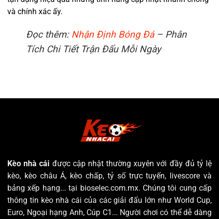
và chính xác ấy.
Đọc thêm:
Nhận Định Bóng Đá
– Phân
Tích Chi Tiết Trận Đấu Mỗi Ngày
Kèo nhà cái
được cập nhật thường xuyên với đầy đủ tỷ lệ
kèo, kèo châu Á, kèo chấp, tỷ số trực tuyến, livescore và
bảng xếp hạng... tại bioselec.com.mx. Chúng tôi cung cấp
thông tin kèo nhà cái của các giải đấu lớn như World Cup,
Euro, Ngoại hạng Anh, Cúp C1... Người chơi có thể dễ dàng