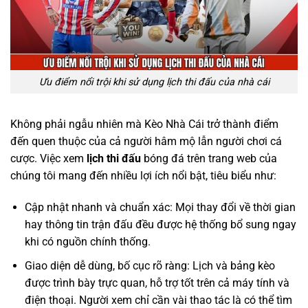
Ưu điểm nổi trội khi sử dụng lịch thi đấu của nhà cái
Không phải ngẫu nhiên mà Kèo Nhà Cái trở thành điểm
đến quen thuộc của cả người hâm mộ lẫn người chơi cá
cược. Việc xem
lịch thi đấu
bóng đá trên trang web của
chúng tôi mang đến nhiều lợi ích nổi bật, tiêu biểu như:
Cập nhật nhanh và chuẩn xác: Mọi thay đổi về thời gian
hay thông tin trận đấu đều được hệ thống bổ sung ngay
khi có nguồn chính thống.
Giao diện dễ dùng, bố cục rõ ràng: Lịch và bảng kèo
được trình bày trực quan, hỗ trợ tốt trên cả máy tính và
điện thoại. Người xem chỉ cần vài thao tác là có thể tìm