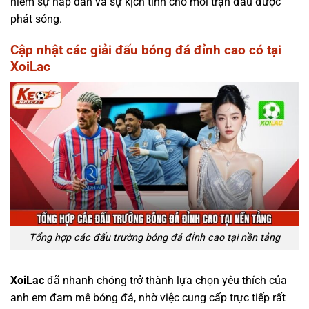
niềm sự hấp dẫn và sự kịch tính cho mỗi trận đấu được
phát sóng.
Cập nhật các giải đấu bóng đá đỉnh cao có tại
XoiLac
Tổng hợp các đấu trường bóng đá đỉnh cao tại nền tảng
XoiLac
đã nhanh chóng trở thành lựa chọn yêu thích của
anh em đam mê bóng đá, nhờ việc cung cấp trực tiếp rất