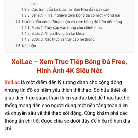
cao
Các trận đấu La Liga Tây Ban Nha đầy gây cấn
Serie A – Trải nghiệm xem bóng đá có một không hai
Hướng dẫn cách đăng nhập và xem bóng đá trên nền tảng
Bước 1: Truy cập vào trang chủ chính thức
Bước 2: Nhập thông tin tài khoản
Bước 3: Xác thực và truy cập hệ thống
Kết luận
XoiLac – Xem Trực Tiếp Bóng Đá Free,
Hình Ảnh 4K Siêu Nét
XoiLac
là một điểm đến lý tưởng dành cho cộng đồng
những tín đồ có niềm yêu thích thể thao. Sở hữu thiết kế
giao diện trực quan, thân thiện và đặc biệt dễ thao tác, hệ
thống mang đến cho người dùng một nền tảng toàn diện
và chuyên sâu về thể thao sôi động. Cùng khám phá các
thông tin chi tiết được chia sẻ dưới đây để hiểu rõ hơn địa
chỉ.