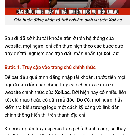
Các bước đăng nhập và trải nghiệm dịch vụ trên XoiLac
Sau đi đã sở hữu tài khoản trên ở trên hệ thống của
website, mọi người chỉ cần thực hiện theo các bước dưới
đây để trải nghiệm các trận đấu mãn nhãn tại
XoiLac
:
Bước 1: Truy cập vào trang chủ chính thức
Để bắt đầu quá trình đăng nhập tài khoản, trước tiên mọi
người cần đảm bảo đang truy cập chính xác địa chỉ
website chính thức của
XoiLac
. Bởi hiện nay có nhiều liên
kết giả mạo hoặc có gắn mã độc. Do đó, mọi người hãy
kiểm tra biểu tượng logo một cách kỹ càng và link dẫn
chính thống hiển thị trên thanh địa chỉ.
Khi mọi người truy cập vào trang chủ thành công, sẽ thấy