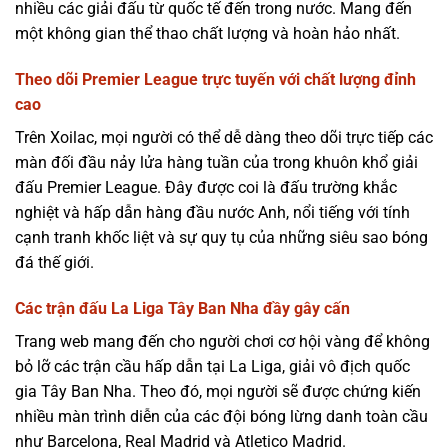
nhiều các giải đấu từ quốc tế đến trong nước. Mang đến
một không gian thể thao chất lượng và hoàn hảo nhất.
Theo dõi Premier League trực tuyến với chất lượng đỉnh
cao
Trên Xoilac, mọi người có thể dễ dàng theo dõi trực tiếp các
màn đối đầu nảy lửa hàng tuần của trong khuôn khổ giải
đấu Premier League. Đây được coi là đấu trường khắc
nghiệt và hấp dẫn hàng đầu nước Anh, nổi tiếng với tính
cạnh tranh khốc liệt và sự quy tụ của những siêu sao bóng
đá thế giới.
Các trận đấu La Liga Tây Ban Nha đầy gây cấn
Trang web mang đến cho người chơi cơ hội vàng để không
bỏ lỡ các trận cầu hấp dẫn tại La Liga, giải vô địch quốc
gia Tây Ban Nha. Theo đó, mọi người sẽ được chứng kiến
nhiều màn trình diễn của các đội bóng lừng danh toàn cầu
như Barcelona, Real Madrid và Atletico Madrid.