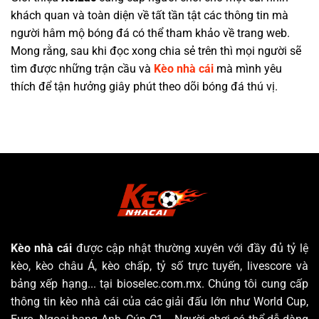
khách quan và toàn diện về tất tần tật các thông tin mà
người hâm mộ bóng đá có thể tham khảo về trang web.
Mong rằng, sau khi đọc xong chia sẻ trên thì mọi người sẽ
tìm được những trận cầu và
Kèo nhà cái
mà mình yêu
thích để tận hưởng giây phút theo dõi bóng đá thú vị.
Kèo nhà cái
được cập nhật thường xuyên với đầy đủ tỷ lệ
kèo, kèo châu Á, kèo chấp, tỷ số trực tuyến, livescore và
bảng xếp hạng... tại bioselec.com.mx. Chúng tôi cung cấp
thông tin kèo nhà cái của các giải đấu lớn như World Cup,