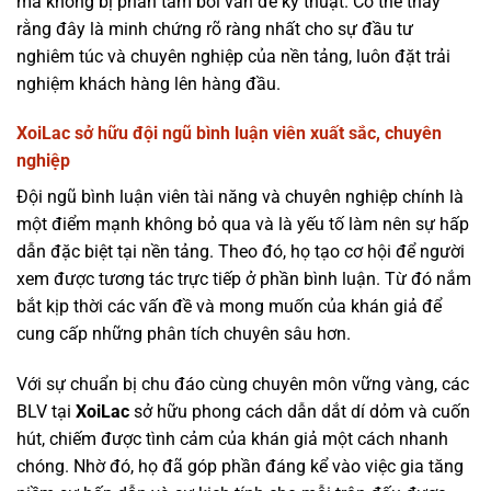
mà không bị phân tâm bởi vấn đề kỹ thuật. Có thể thấy
rằng đây là minh chứng rõ ràng nhất cho sự đầu tư
nghiêm túc và chuyên nghiệp của nền tảng, luôn đặt trải
nghiệm khách hàng lên hàng đầu.
XoiLac sở hữu đội ngũ bình luận viên xuất sắc, chuyên
nghiệp
Đội ngũ bình luận viên tài năng và chuyên nghiệp chính là
một điểm mạnh không bỏ qua và là yếu tố làm nên sự hấp
dẫn đặc biệt tại nền tảng. Theo đó, họ tạo cơ hội để người
xem được tương tác trực tiếp ở phần bình luận. Từ đó nắm
bắt kịp thời các vấn đề và mong muốn của khán giả để
cung cấp những phân tích chuyên sâu hơn.
Với sự chuẩn bị chu đáo cùng chuyên môn vững vàng, các
BLV tại
XoiLac
sở hữu phong cách dẫn dắt dí dỏm và cuốn
hút, chiếm được tình cảm của khán giả một cách nhanh
chóng. Nhờ đó, họ đã góp phần đáng kể vào việc gia tăng