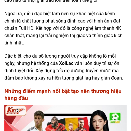
cao nào từ mọi giải đấu lớn trên toàn thế giới.
Ngoài ra, điều đặc biệt làm nên sự khác biệt của kênh
chính là chất lượng phát sóng đỉnh cao với hình ảnh đạt
chuẩn Full HD. Kết hợp với đó là công nghệ âm thanh 4K
chân thật, mang lại trải nghiệm thị giác và thính giác kịch
tính nhất.
Đặc biệt, cho dù số lượng người truy cập khổng lồ mỗi
ngày, nhưng hệ thống của
XoiLac
vẫn luôn duy trì sự ổn
định tuyệt đối. Xây dựng tốc độ đường truyền mượt mà,
đảm bảo không xảy ra hiện tượng giật lag hay gián đoạn.
Những điểm mạnh nổi bật tạo nên thương hiệu
hàng đầu