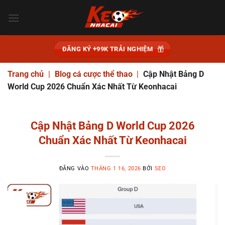
Bỏ
qua
nội
dung
ĐĂNG KÝ +99K TRẢI NGHIỆM
Trang chủ
|
Blog cá cược thể thao
|
Cập Nhật Bảng D
World Cup 2026 Chuẩn Xác Nhất Từ Keonhacai
Cập Nhật Bảng D World Cup 2026
Chuẩn Xác Nhất Từ Keonhacai
ĐĂNG VÀO
THÁNG 1 16, 2026
BỞI
SEO
16
Th1