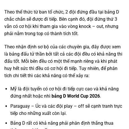
Theo thể thức từ ban tổ chức, 2 đội đứng đầu tại bảng D
chắc chắn sẽ được đi tiếp. Bên cạnh đó, đội đứng thứ 3
vẫn có cơ hội khi tham gia vào vòng knock – out, nhưng
phải nằm trong top có thành tích tốt.
Theo nhận định sơ bộ của các chuyên gia, đây được xem
là bảng đấu tử thần bởi tất cả các đội đều có khả năng thi
đấu tốt. Mỗi bên đều có một thế mạnh riêng và khi phát
huy hết sức thì đều có cơ hội đi tiếp. Tuy nhiên, để phân
tích chi tiết thì các khả năng có thể xảy ra:
Mỹ là đội tuyển có cơ hội đi tiếp cực cao và khả năng
đứng nhất hoặc nhì
bảng D World Cup 2026
.
Paraguay – Úc và các đội play – off sẽ cạnh tranh trực
tiếp cho những xuất còn lại.
Bảng D rất có khả năng phải phân định thắng thua