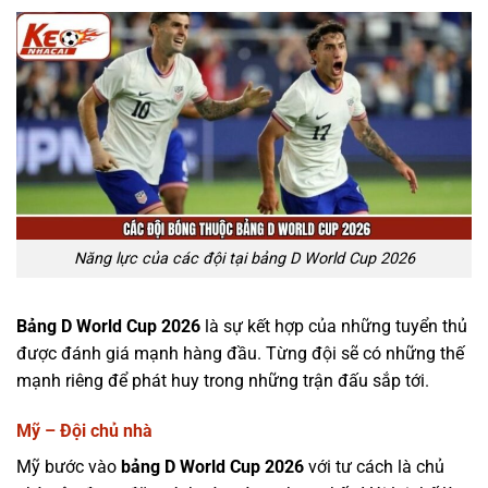
Năng lực của các đội tại bảng D World Cup 2026
Bảng D World Cup 2026
là sự kết hợp của những tuyển thủ
được đánh giá mạnh hàng đầu. Từng đội sẽ có những thế
mạnh riêng để phát huy trong những trận đấu sắp tới.
Mỹ – Đội chủ nhà
Mỹ bước vào
bảng D World Cup 2026
với tư cách là chủ