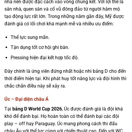
nhà nên được đặc cách vào vòng chung kết. Với lợi thế là
sân nhà, quen sân và cổ vũ đông đảo từ người hâm mộ
tạo động lực rất lớn. Trong những năm gần đây, Mỹ được
đánh giá có lối chơi khá mạnh mẽ và nhiều ưu điểm:
Thể lực sung mãn.
Tận dụng tốt cơ hội ghi bàn.
Pressing hiện đại kết hợp tốc độ.
Đây chính là ứng viên đứng nhất hoặc nhì bảng D cho đến
thời điểm hiện tại. Khi phát huy tốt năng lực và đội hình thì
chắc chắn điều này sẽ xảy ra.
Úc – Đại diện châu Á
Tại
bảng D World Cup 2026
, Úc được đánh giá là đội khá
khó để đánh bại. Họ hoàn toàn có thể đánh bại các đội
play – off hay Paraguay. Úc mang phong cách thi đấu
châu Âu với thể lực cùng với chiến thuật cao. Đến với WC