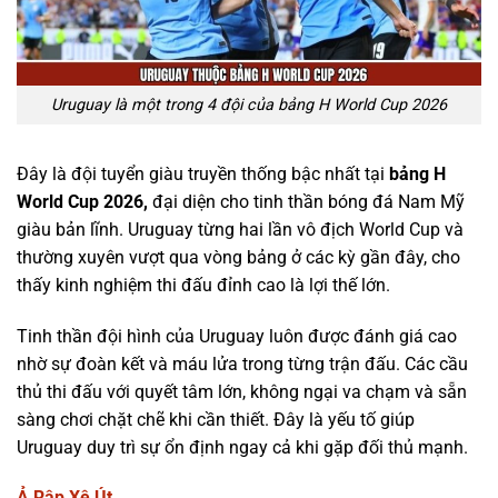
Uruguay là một trong 4 đội của bảng H World Cup 2026
Đây là đội tuyển giàu truyền thống bậc nhất tại
bảng H
World Cup 2026,
đại diện cho tinh thần bóng đá Nam Mỹ
giàu bản lĩnh. Uruguay từng hai lần vô địch World Cup và
thường xuyên vượt qua vòng bảng ở các kỳ gần đây, cho
thấy kinh nghiệm thi đấu đỉnh cao là lợi thế lớn.
Tinh thần đội hình của Uruguay luôn được đánh giá cao
nhờ sự đoàn kết và máu lửa trong từng trận đấu. Các cầu
thủ thi đấu với quyết tâm lớn, không ngại va chạm và sẵn
sàng chơi chặt chẽ khi cần thiết. Đây là yếu tố giúp
Uruguay duy trì sự ổn định ngay cả khi gặp đối thủ mạnh.
Ả Rập Xê Út