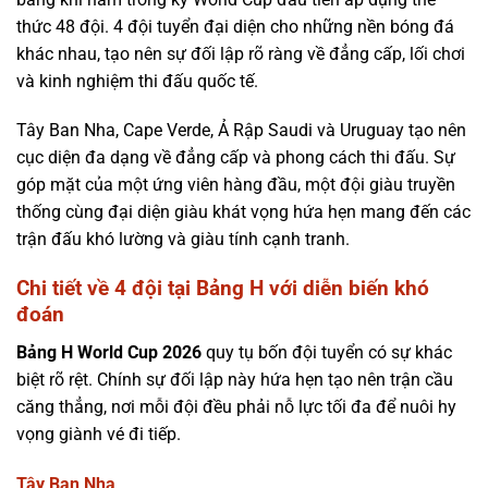
thức 48 đội. 4 đội tuyển đại diện cho những nền bóng đá
khác nhau, tạo nên sự đối lập rõ ràng về đẳng cấp, lối chơi
và kinh nghiệm thi đấu quốc tế.
Tây Ban Nha, Cape Verde, Ả Rập Saudi và Uruguay tạo nên
cục diện đa dạng về đẳng cấp và phong cách thi đấu. Sự
góp mặt của một ứng viên hàng đầu, một đội giàu truyền
thống cùng đại diện giàu khát vọng hứa hẹn mang đến các
trận đấu khó lường và giàu tính cạnh tranh.
Chi tiết về 4 đội tại Bảng H với diễn biến khó
đoán
Bảng H World Cup 2026
quy tụ bốn đội tuyển có sự khác
biệt rõ rệt. Chính sự đối lập này hứa hẹn tạo nên trận cầu
căng thẳng, nơi mỗi đội đều phải nỗ lực tối đa để nuôi hy
vọng giành vé đi tiếp.
Tây Ban Nha