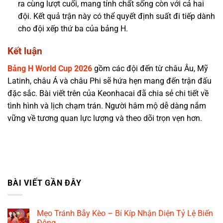
ra cùng lượt cuối, mang tính chất sống còn với cả hai
đội. Kết quả trận này có thể quyết định suất đi tiếp dành
cho đội xếp thứ ba của bảng H.
Kết luận
Bảng H World Cup 2026
gồm các đội đến từ châu Âu, Mỹ
Latinh, châu Á và châu Phi sẽ hứa hẹn mang đến trận đấu
đặc sắc. Bài viết trên của Keonhacai đã chia sẻ chi tiết về
tình hình và lịch chạm trán. Người hâm mộ dễ dàng nắm
vững về tương quan lực lượng và theo dõi trọn vẹn hơn.
BÀI VIẾT GẦN ĐÂY
Mẹo Tránh Bẫy Kèo – Bí Kíp Nhận Diện Tỷ Lệ Biến
Động