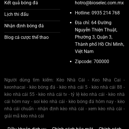
hotro@bioselec.com.mx
Kết quả bóng đá
Hotline: 0935 214 768
Lịch thi đấu
Địa chỉ: 64 Đường
Nhận định bóng đá
Nguyễn Thiện Thuật,
Phường 3, Quận 3,
Blog cá cược thể thao
Thành phố Hồ Chí Minh,
Việt Nam
Zipcode: 700000
Người dùng tìm kiếm: Kèo Nhà Cái - Keo Nha Cai -
keonhacai - kèo bóng đá - kèo nhà cái 5 - kèo nhà cái 88 -
kèo nhà cái 55 - kèo nhà cái tv - tỷ lệ kèo nhà cái - kèo nhà
cái hôm nay - soi kèo nhà cái - kèo bóng đá hôm nay - kèo
nhà cái chuẩn - nhận định kèo nhà cái - xem kèo nhà cái -
giải mã kèo nhà cái