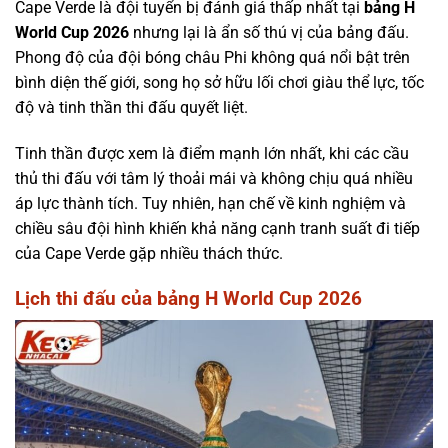
Cape Verde là đội tuyển bị đánh giá thấp nhất tại
bảng H
World Cup 2026
nhưng lại là ẩn số thú vị của bảng đấu.
Phong độ của đội bóng châu Phi không quá nổi bật trên
bình diện thế giới, song họ sở hữu lối chơi giàu thể lực, tốc
độ và tinh thần thi đấu quyết liệt.
Tinh thần được xem là điểm mạnh lớn nhất, khi các cầu
thủ thi đấu với tâm lý thoải mái và không chịu quá nhiều
áp lực thành tích. Tuy nhiên, hạn chế về kinh nghiệm và
chiều sâu đội hình khiến khả năng cạnh tranh suất đi tiếp
của Cape Verde gặp nhiều thách thức.
Lịch thi đấu của bảng H World Cup 2026