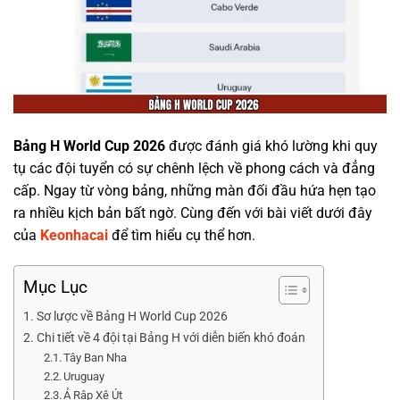
Bảng H World Cup 2026
được đánh giá khó lường khi quy
tụ các đội tuyển có sự chênh lệch về phong cách và đẳng
cấp. Ngay từ vòng bảng, những màn đối đầu hứa hẹn tạo
ra nhiều kịch bản bất ngờ. Cùng đến với bài viết dưới đây
của
Keonhacai
để tìm hiểu cụ thể hơn.
Mục Lục
Sơ lược về Bảng H World Cup 2026
Chi tiết về 4 đội tại Bảng H với diễn biến khó đoán
Tây Ban Nha
Uruguay
Ả Rập Xê Út