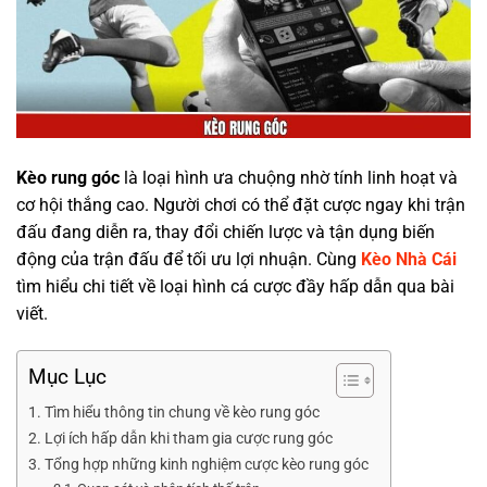
Kèo rung góc
là loại hình ưa chuộng nhờ tính linh hoạt và
cơ hội thắng cao. Người chơi có thể đặt cược ngay khi trận
đấu đang diễn ra, thay đổi chiến lược và tận dụng biến
động của trận đấu để tối ưu lợi nhuận. Cùng
Kèo Nhà Cái
tìm hiểu chi tiết về loại hình cá cược đầy hấp dẫn qua bài
viết.
Mục Lục
Tìm hiểu thông tin chung về kèo rung góc
Lợi ích hấp dẫn khi tham gia cược rung góc
Tổng hợp những kinh nghiệm cược kèo rung góc