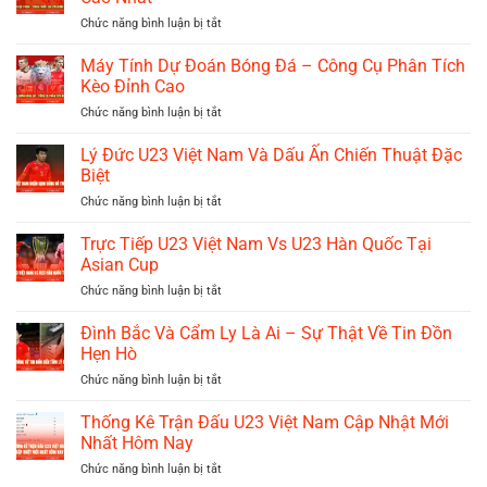
Đánh
Diện
ở
Chức năng bình luận bị tắt
Kèo
Bẫy
Phân
–
Nhà
Tích
Máy Tính Dự Đoán Bóng Đá – Công Cụ Phân Tích
Bí
Cái
Kèo
Quyết
Kèo Đỉnh Cao
Thơm
Vào
ở
Chức năng bình luận bị tắt
–
Tiền
Máy
Chiến
Thông
Tính
Lý Đức U23 Việt Nam Và Dấu Ấn Chiến Thuật Đặc
Thuật
Minh
Dự
Soi
Biệt
Nhất
Đoán
Cầu
ở
Chức năng bình luận bị tắt
Bóng
Đỉnh
Lý
Đá
Cao
Đức
Trực Tiếp U23 Việt Nam Vs U23 Hàn Quốc Tại
–
Nhất
U23
Công
Asian Cup
Việt
Cụ
ở
Chức năng bình luận bị tắt
Nam
Phân
Trực
Và
Tích
Tiếp
Đình Bắc Và Cẩm Ly Là Ai – Sự Thật Về Tin Đồn
Dấu
Kèo
U23
Ấn
Hẹn Hò
Đỉnh
Việt
Chiến
Cao
ở
Chức năng bình luận bị tắt
Nam
Thuật
Đình
Vs
Đặc
Bắc
Thống Kê Trận Đấu U23 Việt Nam Cập Nhật Mới
U23
Biệt
Và
Hàn
Nhất Hôm Nay
Cẩm
Quốc
ở
Chức năng bình luận bị tắt
Ly
Tại
Thống