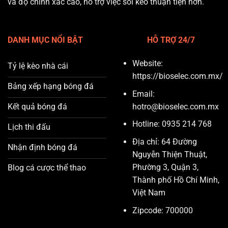
và độ chính xác cao, hỗ trợ việc soi kèo thuận tiện hơn.
DANH MỤC NỔI BẬT
HỖ TRỢ 24/7
Website:
Tỷ lệ kèo nhà cái
https://bioselec.com.mx/
Bảng xếp hạng bóng đá
Email:
hotro@bioselec.com.mx
Kết quả bóng đá
Hotline: 0935 214 768
Lịch thi đấu
Địa chỉ: 64 Đường
Nhận định bóng đá
Nguyễn Thiện Thuật,
Phường 3, Quận 3,
Blog cá cược thể thao
Thành phố Hồ Chí Minh,
Việt Nam
Zipcode: 700000