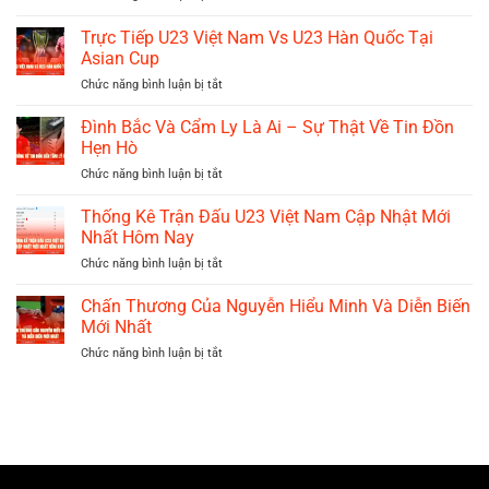
Đỉnh
Lý
Đá
Cao
Đức
Trực Tiếp U23 Việt Nam Vs U23 Hàn Quốc Tại
–
Nhất
U23
Công
Asian Cup
Việt
Cụ
ở
Chức năng bình luận bị tắt
Nam
Phân
Trực
Và
Tích
Tiếp
Đình Bắc Và Cẩm Ly Là Ai – Sự Thật Về Tin Đồn
Dấu
Kèo
U23
Ấn
Hẹn Hò
Đỉnh
Việt
Chiến
Cao
ở
Chức năng bình luận bị tắt
Nam
Thuật
Đình
Vs
Đặc
Bắc
Thống Kê Trận Đấu U23 Việt Nam Cập Nhật Mới
U23
Biệt
Và
Hàn
Nhất Hôm Nay
Cẩm
Quốc
ở
Chức năng bình luận bị tắt
Ly
Tại
Thống
Là
Asian
Kê
Chấn Thương Của Nguyễn Hiểu Minh Và Diễn Biến
Ai
Cup
Trận
–
Mới Nhất
Đấu
Sự
ở
Chức năng bình luận bị tắt
U23
Thật
Chấn
Việt
Về
Thương
Nam
Tin
Của
Cập
Đồn
Nguyễn
Nhật
Hẹn
Hiểu
Mới
Hò
Minh
Nhất
Và
Hôm