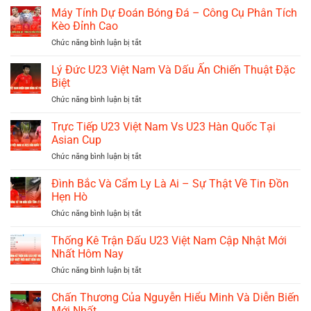
Nhà
Tích
Máy Tính Dự Đoán Bóng Đá – Công Cụ Phân Tích
Bí
Cái
Kèo
Quyết
Kèo Đỉnh Cao
Thơm
Vào
ở
Chức năng bình luận bị tắt
–
Tiền
Máy
Chiến
Thông
Tính
Lý Đức U23 Việt Nam Và Dấu Ấn Chiến Thuật Đặc
Thuật
Minh
Dự
Soi
Biệt
Nhất
Đoán
Cầu
ở
Chức năng bình luận bị tắt
Bóng
Đỉnh
Lý
Đá
Cao
Đức
Trực Tiếp U23 Việt Nam Vs U23 Hàn Quốc Tại
–
Nhất
U23
Công
Asian Cup
Việt
Cụ
ở
Chức năng bình luận bị tắt
Nam
Phân
Trực
Và
Tích
Tiếp
Đình Bắc Và Cẩm Ly Là Ai – Sự Thật Về Tin Đồn
Dấu
Kèo
U23
Ấn
Hẹn Hò
Đỉnh
Việt
Chiến
Cao
ở
Chức năng bình luận bị tắt
Nam
Thuật
Đình
Vs
Đặc
Bắc
Thống Kê Trận Đấu U23 Việt Nam Cập Nhật Mới
U23
Biệt
Và
Hàn
Nhất Hôm Nay
Cẩm
Quốc
ở
Chức năng bình luận bị tắt
Ly
Tại
Thống
Là
Asian
Kê
Chấn Thương Của Nguyễn Hiểu Minh Và Diễn Biến
Ai
Cup
Trận
–
Mới Nhất