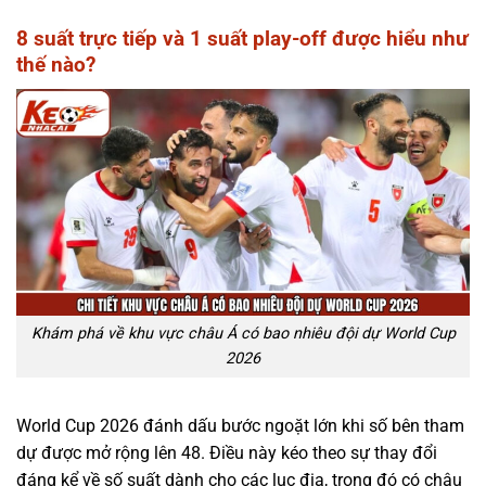
8 suất trực tiếp và 1 suất play-off được hiểu như
thế nào?
Khám phá về khu vực châu Á có bao nhiêu đội dự World Cup
2026
World Cup 2026 đánh dấu bước ngoặt lớn khi số bên tham
dự được mở rộng lên 48. Điều này kéo theo sự thay đổi
đáng kể về số suất dành cho các lục địa, trong đó có châu