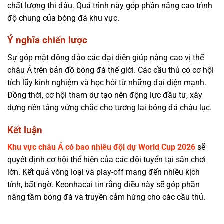
chất lượng thi đấu. Quá trình này góp phần nâng cao trình
độ chung của bóng đá khu vực.
Ý nghĩa chiến lược
Sự góp mặt đông đảo các đại diện giúp nâng cao vị thế
châu Á trên bản đồ bóng đá thế giới. Các cầu thủ có cơ hội
tích lũy kinh nghiệm và học hỏi từ những đại diện mạnh.
Đồng thời, cơ hội tham dự tạo nên động lực đầu tư, xây
dựng nền tảng vững chắc cho tương lai bóng đá châu lục.
Kết luận
Khu vực châu Á có bao nhiêu đội dự World Cup 2026
sẽ
quyết định cơ hội thể hiện của các đội tuyển tại sân chơi
lớn. Kết quả vòng loại và play-off mang đến nhiều kịch
tính, bất ngờ. Keonhacai tin rằng điều này sẽ góp phần
nâng tầm bóng đá và truyền cảm hứng cho các cầu thủ.