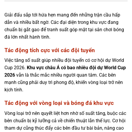
Giải đấu sắp tới hứa hẹn mang đến những trận cầu hấp
dẫn và nhiều bất ngờ. Các đại diện trong khu vực đang
chuẩn bị gắt gao để tranh suất góp mặt tại sân chơi bóng
đá lớn nhất hành tinh.
Tác động tích cực với các đội tuyển
Việc tăng số suất giúp nhiều đội tuyển có cơ hội dự World
Cup 2026.
Khu vực châu Á có bao nhiêu đội dự World Cup
2026
vẫn là thắc mắc nhiều người quan tâm. Các bên
mạnh cũng phải duy trì phong độ, khiến vòng loại trở nên
kịch tính.
Tác động với vòng loại và bóng đá khu vực
Vòng loại trở nên quyết liệt hơn nhờ số suất tăng, buộc các
bên chuẩn bị kỹ lưỡng cả về chiến thuật lẫn thể lực. Cơ hội
tham dự cũng thúc đẩy các bên đầu tư bài bản, nâng cao