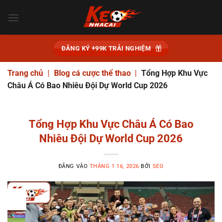
Bỏ
qua
nội
dung
ĐĂNG KÝ +99K TRẢI NGHIỆM
Trang chủ
|
Blog cá cược thể thao
|
Tổng Hợp Khu Vực
Châu Á Có Bao Nhiêu Đội Dự World Cup 2026
Tổng Hợp Khu Vực Châu Á Có Bao
Nhiêu Đội Dự World Cup 2026
ĐĂNG VÀO
THÁNG 1 16, 2026
BỞI
SEO
16
Th1