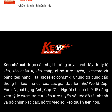
Đấu
Sự
ở
Chức năng bình luận bị tắt
U23
Thật
Chấn
Việt
Về
Thương
Nam
Tin
Của
Cập
Đồn
Nguyễn
Nhật
Hẹn
Hiểu
Mới
Hò
Minh
Nhất
Và
Hôm
Diễn
Nay
Biến
Mới
Nhất
Kèo nhà cái
được cập nhật thường xuyên với đầy đủ tỷ lệ
kèo, kèo châu Á, kèo chấp, tỷ số trực tuyến, livescore và
bảng xếp hạng... tại bioselec.com.mx. Chúng tôi cung cấp
thông tin kèo nhà cái của các giải đấu lớn như World Cup,
Euro, Ngoại hạng Anh, Cúp C1... Người chơi có thể dễ dàng
xem tỷ lệ cược, tra cứu kèo trực tuyến với tốc độ tải nhanh
và độ chính xác cao, hỗ trợ việc soi kèo thuận tiện hơn.