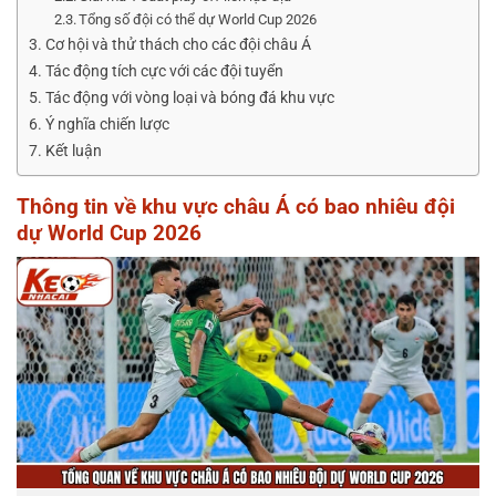
Tổng số đội có thể dự World Cup 2026
Cơ hội và thử thách cho các đội châu Á
Tác động tích cực với các đội tuyển
Tác động với vòng loại và bóng đá khu vực
Ý nghĩa chiến lược
Kết luận
Thông tin về khu vực châu Á có bao nhiêu đội
dự World Cup 2026