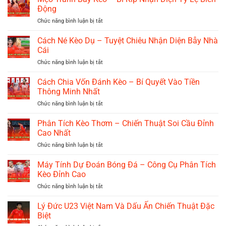
Động
ở
Chức năng bình luận bị tắt
Mẹo
Tránh
Cách Né Kèo Dụ – Tuyệt Chiêu Nhận Diện Bẫy Nhà
Bẫy
Cái
Kèo
ở
Chức năng bình luận bị tắt
–
Cách
Bí
Né
Cách Chia Vốn Đánh Kèo – Bí Quyết Vào Tiền
Kíp
Kèo
Nhận
Thông Minh Nhất
Dụ
Diện
ở
Chức năng bình luận bị tắt
–
Tỷ
Cách
Tuyệt
Lệ
Chia
Phân Tích Kèo Thơm – Chiến Thuật Soi Cầu Đỉnh
Chiêu
Biến
Vốn
Nhận
Cao Nhất
Động
Đánh
Diện
ở
Chức năng bình luận bị tắt
Kèo
Bẫy
Phân
–
Nhà
Tích
Máy Tính Dự Đoán Bóng Đá – Công Cụ Phân Tích
Bí
Cái
Kèo
Quyết
Kèo Đỉnh Cao
Thơm
Vào
ở
Chức năng bình luận bị tắt
–
Tiền
Máy
Chiến
Thông
Tính
Lý Đức U23 Việt Nam Và Dấu Ấn Chiến Thuật Đặc
Thuật
Minh
Dự
Soi
Biệt
Nhất
Đoán
Cầu