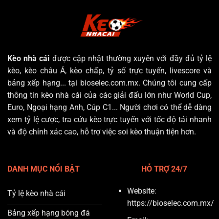
Và
Hôm
Diễn
Nay
Biến
Mới
Nhất
Kèo nhà cái
được cập nhật thường xuyên với đầy đủ tỷ lệ
kèo, kèo châu Á, kèo chấp, tỷ số trực tuyến, livescore và
bảng xếp hạng... tại bioselec.com.mx. Chúng tôi cung cấp
thông tin kèo nhà cái của các giải đấu lớn như World Cup,
Euro, Ngoại hạng Anh, Cúp C1... Người chơi có thể dễ dàng
xem tỷ lệ cược, tra cứu kèo trực tuyến với tốc độ tải nhanh
và độ chính xác cao, hỗ trợ việc soi kèo thuận tiện hơn.
DANH MỤC NỔI BẬT
HỖ TRỢ 24/7
Website:
Tỷ lệ kèo nhà cái
https://bioselec.com.mx/
Bảng xếp hạng bóng đá