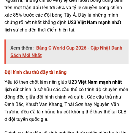
Ngoài ra, những chỉ số về tỷ lệ kiểm soát bóng trung bình
trên một trận đấu lên tới 58% và tỷ lệ chuyền bóng chính
xác 85% trước các đội bóng Tây Á. Đây là những minh
chứng rõ nét nhất khẳng định
U23 Việt Nam mạnh nhất
lịch s
ử cho đến thời điểm hiện tại.
Xem thêm:
Bảng C World Cup 2026 - Cập Nhật Danh
Sách Mới Nhất
Đội hình cầu thủ đầy tài năng
Yếu tố then chốt làm nên giúp
U23 Việt Nam mạnh nhất
lịch sử
chính là sở hữu các cầu thủ có trình độ chuyên môn
đồng đều giữa đội hình chính và dự bị. Các cầu thủ như
Đình Bắc, Khuất Văn Khang, Thái Sơn hay Nguyễn Văn
Trường đều đã là những trụ cột không thể thay thế tại CLB
ở đội tuyển quốc gia.
Chính sự dày dặn về kinh nghiệm thực chiến giúp họ tự tin