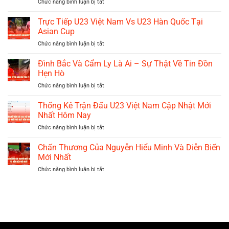
ở
Chức năng bình luận bị tắt
Bóng
Đỉnh
Lý
Đá
Cao
Đức
Trực Tiếp U23 Việt Nam Vs U23 Hàn Quốc Tại
–
Nhất
U23
Công
Asian Cup
Việt
Cụ
ở
Chức năng bình luận bị tắt
Nam
Phân
Trực
Và
Tích
Tiếp
Đình Bắc Và Cẩm Ly Là Ai – Sự Thật Về Tin Đồn
Dấu
Kèo
U23
Ấn
Hẹn Hò
Đỉnh
Việt
Chiến
Cao
ở
Chức năng bình luận bị tắt
Nam
Thuật
Đình
Vs
Đặc
Bắc
Thống Kê Trận Đấu U23 Việt Nam Cập Nhật Mới
U23
Biệt
Và
Hàn
Nhất Hôm Nay
Cẩm
Quốc
ở
Chức năng bình luận bị tắt
Ly
Tại
Thống
Là
Asian
Kê
Chấn Thương Của Nguyễn Hiểu Minh Và Diễn Biến
Ai
Cup
Trận
–
Mới Nhất
Đấu
Sự
ở
Chức năng bình luận bị tắt
U23
Thật
Chấn
Việt
Về
Thương
Nam
Tin
Của
Cập
Đồn
Nguyễn
Nhật
Hẹn
Hiểu
Mới
Hò
Minh
Nhất