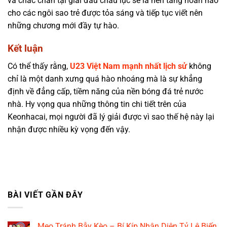
và chắc chắn tại giải đấu châu lục sẽ là nền tảng hoàn hảo
cho các ngôi sao trẻ được tỏa sáng và tiếp tục viết nên
những chương mới đầy tự hào.
Kết luận
Có thể thấy rằng,
U23 Việt Nam mạnh nhất lịch sử
không
chỉ là một danh xưng quá hào nhoáng mà là sự khẳng
định về đẳng cấp, tiềm năng của nền bóng đá trẻ nước
nhà. Hy vọng qua những thông tin chi tiết trên của
Keonhacai, mọi người đã lý giải được vì sao thế hệ này lại
nhận được nhiều kỳ vọng đến vậy.
BÀI VIẾT GẦN ĐÂY
Mẹo Tránh Bẫy Kèo – Bí Kíp Nhận Diện Tỷ Lệ Biến