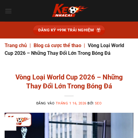
Bỏ
qua
nội
dung
ĐĂNG KÝ +99K TRẢI NGHIỆM
Trang chủ
|
Blog cá cược thể thao
|
Vòng Loại World
Cup 2026 – Những Thay Đổi Lớn Trong Bóng Đá
Vòng Loại World Cup 2026 – Những
Thay Đổi Lớn Trong Bóng Đá
ĐĂNG VÀO
THÁNG 1 16, 2026
BỞI
SEO
16
Th1