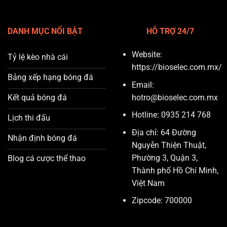
DANH MỤC NỔI BẬT
HỖ TRỢ 24/7
Website:
Tỷ lệ kèo nhà cái
https://bioselec.com.mx/
Bảng xếp hạng bóng đá
Email:
hotro@bioselec.com.mx
Kết quả bóng đá
Hotline: 0935 214 768
Lịch thi đấu
Địa chỉ: 64 Đường
Nhận định bóng đá
Nguyễn Thiện Thuật,
Phường 3, Quận 3,
Blog cá cược thể thao
Thành phố Hồ Chí Minh,
Việt Nam
Zipcode: 700000