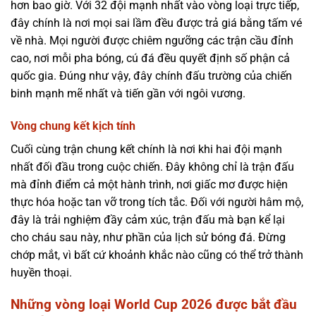
hơn bao giờ. Với 32 đội mạnh nhất vào vòng loại trực tiếp,
đây chính là nơi mọi sai lầm đều được trả giá bằng tấm vé
về nhà. Mọi người được chiêm ngưỡng các trận cầu đỉnh
cao, nơi mỗi pha bóng, cú đá đều quyết định số phận cả
quốc gia. Đúng như vậy, đây chính đấu trường của chiến
binh mạnh mẽ nhất và tiến gần với ngôi vương.
Vòng chung kết kịch tính
Cuối cùng trận chung kết chính là nơi khi hai đội mạnh
nhất đối đầu trong cuộc chiến. Đây không chỉ là trận đấu
mà đỉnh điểm cả một hành trình, nơi giấc mơ được hiện
thực hóa hoặc tan vỡ trong tích tắc. Đối với người hâm mộ,
đây là trải nghiệm đầy cảm xúc, trận đấu mà bạn kể lại
cho cháu sau này, như phần của lịch sử bóng đá. Đừng
chớp mắt, vì bất cứ khoảnh khắc nào cũng có thể trở thành
huyền thoại.
Những vòng loại World Cup 2026 được bắt đầu