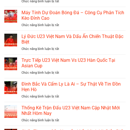
ở
Chức năng bình luận bị tắt
Kèo
Bẫy
Phân
–
Nhà
Tích
Máy Tính Dự Đoán Bóng Đá – Công Cụ Phân Tích
Bí
Cái
Kèo
Quyết
Kèo Đỉnh Cao
Thơm
Vào
ở
Chức năng bình luận bị tắt
–
Tiền
Máy
Chiến
Thông
Tính
Lý Đức U23 Việt Nam Và Dấu Ấn Chiến Thuật Đặc
Thuật
Minh
Dự
Soi
Biệt
Nhất
Đoán
Cầu
ở
Chức năng bình luận bị tắt
Bóng
Đỉnh
Lý
Đá
Cao
Đức
Trực Tiếp U23 Việt Nam Vs U23 Hàn Quốc Tại
–
Nhất
U23
Công
Asian Cup
Việt
Cụ
ở
Chức năng bình luận bị tắt
Nam
Phân
Trực
Và
Tích
Tiếp
Đình Bắc Và Cẩm Ly Là Ai – Sự Thật Về Tin Đồn
Dấu
Kèo
U23
Ấn
Hẹn Hò
Đỉnh
Việt
Chiến
Cao
ở
Chức năng bình luận bị tắt
Nam
Thuật
Đình
Vs
Đặc
Bắc
Thống Kê Trận Đấu U23 Việt Nam Cập Nhật Mới
U23
Biệt
Và
Hàn
Nhất Hôm Nay
Cẩm
Quốc
ở
Chức năng bình luận bị tắt
Ly
Tại
Thống
Là
Asian
Kê