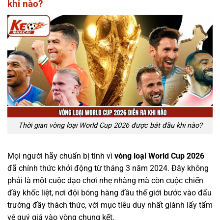
khi nào?
Thời gian vòng loại World Cup 2026 được bắt đầu khi nào?
Mọi người hãy chuẩn bị tinh vì
vòng loại World Cup 2026
đã chính thức khởi động từ tháng 3 năm 2024. Đây không
phải là một cuộc dạo chơi nhẹ nhàng mà còn cuộc chiến
đầy khốc liệt, nơi đội bóng hàng đầu thế giới bước vào đấu
trường đầy thách thức, với mục tiêu duy nhất giành lấy tấm
vé quý giá vào vòng chung kết.